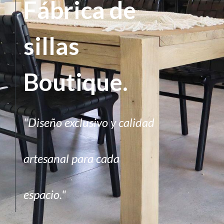
Fábrica de
sillas
Boutique.
"Diseño exclusivo y calidad
artesanal para cada
espacio."