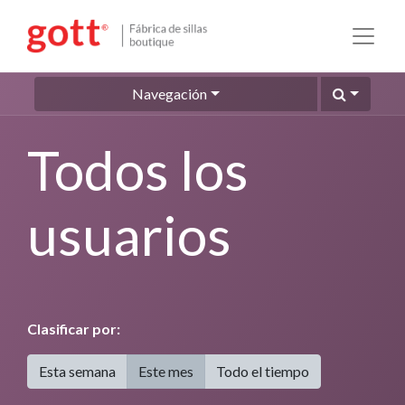
Navegación
Todos los
usuarios
Clasificar por:
Esta semana
Este mes
Todo el tiempo