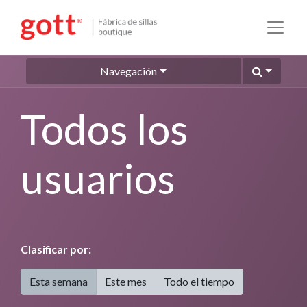
Navegación
Todos los
usuarios
Clasificar por:
Esta semana
Este mes
Todo el tiempo